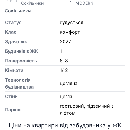
Сокільники
MODERN
Сокільники
Статус
будується
Клас
комфорт
Здача жк
2027
Будинків в ЖК
1
Поверховість
6, 8
Кiмнати
1/ 2
Технологія
цегляна
будівництва
Стіни
цегла
гостьовий, підземний з
Паркінг
ліфтом
Ціни на квартири від забудовника у ЖК