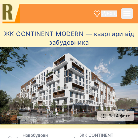
ВХІД
ЖК CONTINENT MODERN — квартири від
забудовника
Всі 4 фото
Новобудови
ЖК CONTINENT