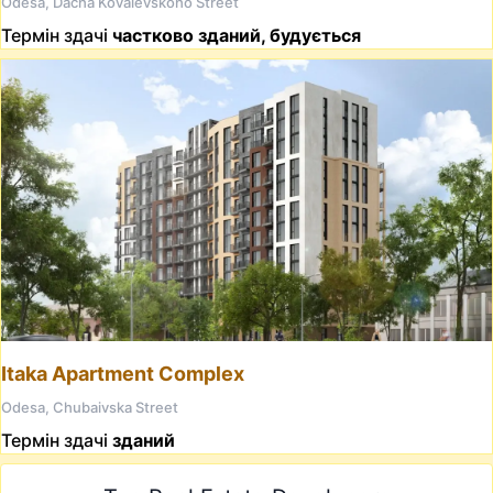
Odesa, Dacha Kovalevskoho Street
Термін здачі
частково зданий, будується
Itaka Apartment Complex
Odesa, Chubaivska Street
Термін здачі
зданий