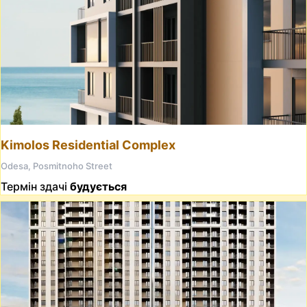
Kimolos Residential Complex
Odesa, Posmitnoho Street
Термін здачі
будується