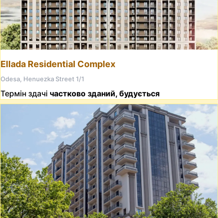
Ellada Residential Complex
Odesa, Henuezka Street 1/1
Термін здачі
частково зданий, будується