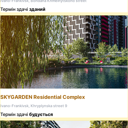
Ivano-Frankivsk, Bohdana Khmelnytskoho street
Термін здачі
зданий
SKYGARDEN Residential Complex
Ivano-Frankivsk, Khryplynska street 9
Термін здачі
будується