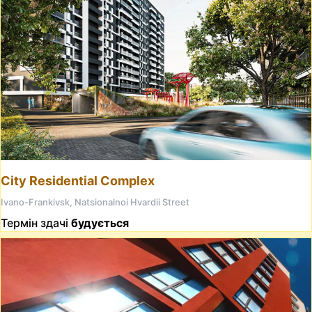
City Residential Complex
Ivano-Frankivsk, Natsionalnoi Hvardii Street
Термін здачі
будується