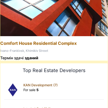
Comfort House Residential Complex
Ivano-Frankivsk, Khimikiv Street
Термін здачі
зданий
Top Real Estate Developers
KAN Development (7)
For sale
5