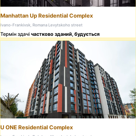
Manhattan Up Residential Complex
Ivano-Frankivsk, Romana Levytskoho street
Термін здачі
частково зданий, будується
U ONE Residential Complex