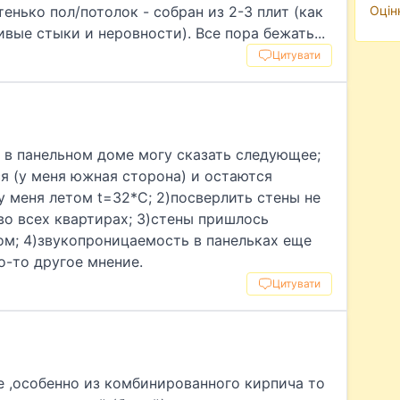
Оцін
тенько пол/потолок - собран из 2-3 плит (как
е стыки и неровности). Все пора бежать...
Цитувати
 в панельном доме могу сказать следующее;
я (у меня южная сторона) и остаются
 у меня летом t=32*С; 2)посверлить стены не
во всех квартирах; 3)стены пришлось
ом; 4)звукопроницаемость в панельках еще
о-то другое мнение.
Цитувати
 ,особенно из комбинированного кирпича то