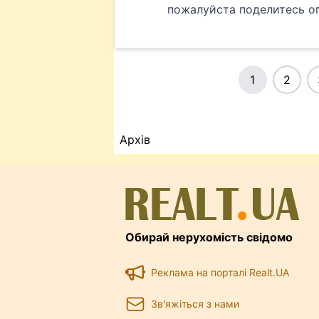
пожалуйста поделитесь о
1
2
Архів
Обирай нерухомість свідомо
Реклама на порталі Realt.UA
Зв'яжіться з нами