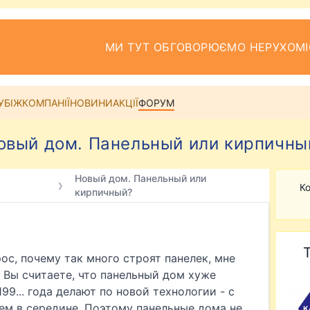
МИ ТУТ ОБГОВОРЮЄМО НЕРУХОМІ
УБІЖ
КОМПАНІЇ
НОВИНИ
АКЦІЇ
ФОРУМ
овый дом. Панельный или кирпичны
Новый дом. Панельный или
Ко
кирпичный?
ос, почему так много строят панелек, мне
я Вы считаете, что панельный дом хуже
199... года делают по новой технологии - с
ем в середине. Поэтому панельные дома не