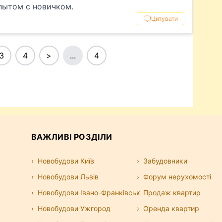
пытом с новичком.
Цитувати
3
4
>
...
4
ВАЖЛИВІ РОЗДІЛИ
Новобудови Київ
Забудовники
Новобудови Львів
Форум нерухомості
Новобудови Івано-Франківськ
Продаж квартир
Новобудови Ужгород
Оренда квартир