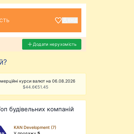
СТЬ
ВХІД
Додати нерухомість
й?
мерційні курси валют на 06.08.2026
$
44.6
€
51.45
Топ будівельних компаній
KAN Development (7)
У продажу
5