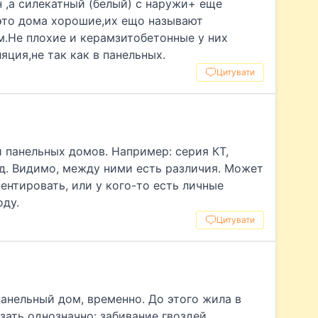
н ,а силекатный (белый) с наружи+ еще
это дома хорошие,их ещо называют
Не плохие и керамзитобетонные у них
яция,не так как в панельных.
Цитувати
 панельных домов. Например: серия КТ,
.д. Видимо, между ними есть различия. Может
ентировать, или у кого-то есть личные
оду.
Цитувати
панельный дом, временно. До этого жила в
зать однозначно: забивание гвоздей,