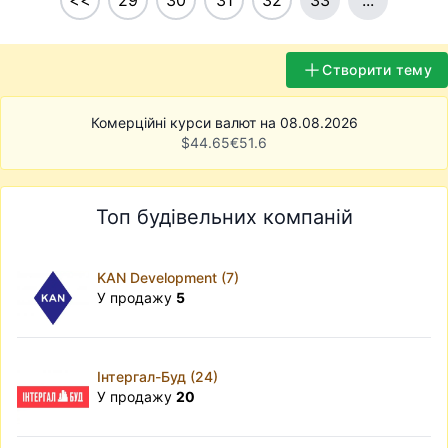
<<
29
30
31
32
33
...
Створити тему
Комерційні курси валют на 08.08.2026
$
44.65
€
51.6
Топ будівельних компаній
KAN Development (7)
У продажу
5
Інтергал-Буд (24)
У продажу
20