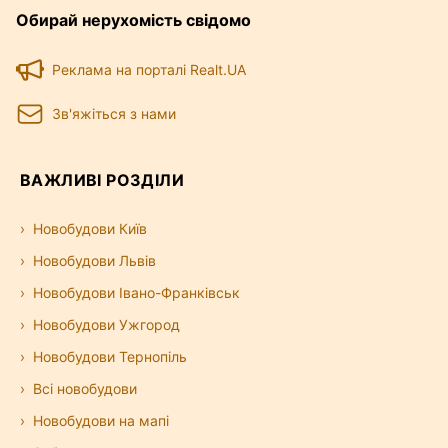
Обирай нерухомість свідомо
Реклама на порталі Realt.UA
Зв'яжіться з нами
ВАЖЛИВІ РОЗДІЛИ
Новобудови Київ
Новобудови Львів
Новобудови Івано-Франківськ
Новобудови Ужгород
Новобудови Тернопіль
Всі новобудови
Новобудови на мапі