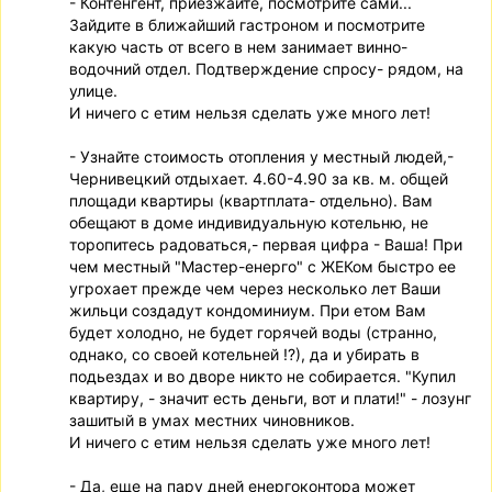
- Контенгент, приезжайте, посмотрите сами...
Зайдите в ближайший гастроном и посмотрите
какую часть от всего в нем занимает винно-
водочний отдел. Подтверждение спросу- рядом, на
улице.
И ничего с етим нельзя сделать уже много лет!
- Узнайте стоимость отопления у местный людей,-
Чернивецкий отдыхает. 4.60-4.90 за кв. м. общей
площади квартиры (квартплата- отдельно). Вам
обещают в доме индивидуальную котельню, не
торопитесь радоваться,- первая цифра - Ваша! При
чем местный "Мастер-енерго" с ЖЕКом быстро ее
угрохает прежде чем через несколько лет Ваши
жильци создадут кондоминиум. При етом Вам
будет холодно, не будет горячей воды (странно,
однако, со своей котельней !?), да и убирать в
подьездах и во дворе никто не собирается. "Купил
квартиру, - значит есть деньги, вот и плати!" - лозунг
зашитый в умах местних чиновников.
И ничего с етим нельзя сделать уже много лет!
- Да, еще на пару дней енергоконтора может