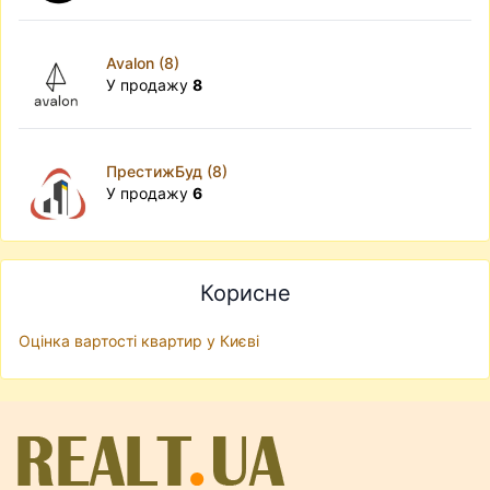
Avalon (8)
У продажу
8
ПрестижБуд (8)
У продажу
6
Корисне
Оцінка вартості квартир у Києві