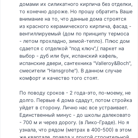
домами их силикатного кирпича без отделки,
то конечно дороже. Но прошу обратить Ваше
внимание на то, что данные дома строятся
из красного керамического кирпича, фасад -
вентиллируемый (дом по принципу термоса
- летом прохладно, зимой-тепло). Плюс дом
сдается с отделкой "под ключ",( паркет на
выбор - дуб или бук, испанский кафель,
испанские двери, сантехника "Valleroy&Boch",
смесители "Hansgrohe"). В данном случае
комфорт и качество того стоят.
По поводу сроков - 2 года-это, по-моему, не
долго. Первые 4 дома сдадут, потом стройка
уйдет в сторону. Лично нас все устраивает.
Единственный минус - до школы далековато
- 700 м и через дорогу. (в Лико-Граде). Но я
узнала, что рядом (метрах в 400-500) в этом
же квартале, правда у другой строительной