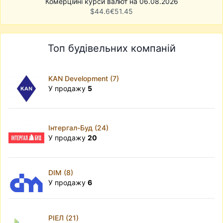
Комерційні курси валют на 06.08.2026
$
44.6
€
51.45
Топ будівельних компаній
KAN Development (7)
У продажу
5
Інтергал-Буд (24)
У продажу
20
DIM (8)
У продажу
6
РІЕЛ (21)