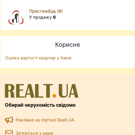
ПрестижБуд (8)
У продажу
6
Корисне
Оцінка вартості квартир у Києві
Обирай нерухомість свідомо
Реклама на порталі Realt.UA
Зв'яжіться з нами