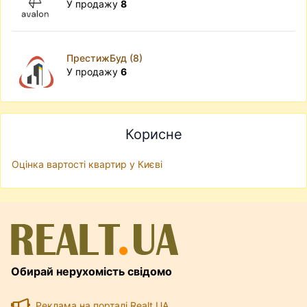
У продажу
8
ПрестижБуд (8)
У продажу
6
Корисне
Оцінка вартості квартир у Києві
Обирай нерухомість свідомо
Реклама на порталі Realt.UA