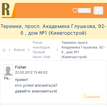
ВХІД
Теремки, просп. Академика Глушкова, 92-
б , дом №1 (Киевгорстрой)
Ринок
Теремки, просп.
новобудов
Академика Глушкова, 92-
Форум
Правий
б , дом №1
берег, Київ
(Киевгорстрой)
Fisher
22.02.2012 13:46:02
Fisher
привет
кто успел вложиться?
давайте знакомиться)
Цитувати