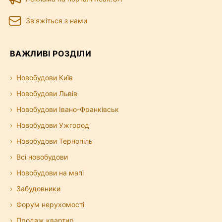
Зв'яжіться з нами
ВАЖЛИВІ РОЗДІЛИ
Новобудови Київ
Новобудови Львів
Новобудови Івано-Франківськ
Новобудови Ужгород
Новобудови Тернопіль
Всі новобудови
Новобудови на мапі
Забудовники
Форум нерухомості
Продаж квартир