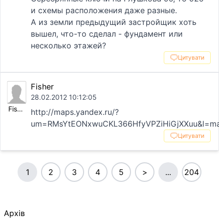
и схемы расположения даже разные.
А из земли предыдущий застройщик хоть
вышел, что-то сделал - фундамент или
несколько этажей?
Цитувати
Fisher
28.02.2012 10:12:05
Fisher
http://maps.yandex.ru/?
um=RMsYtEONxwuCKL366HfyVPZiHiGjXXuu&l=m
Цитувати
1
2
3
4
5
>
...
204
Архів