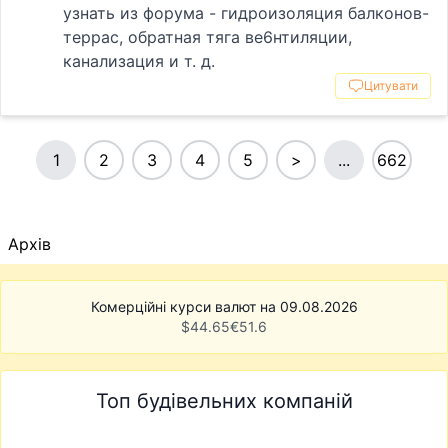
узнать из форума - гидроизоляция балконов-
террас, обратная тяга ве6нтиляции,
канализация и т. д.
Цитувати
1
2
3
4
5
>
...
662
Архів
Комерційні курси валют на 09.08.2026
$
44.65
€
51.6
Топ будівельних компаній