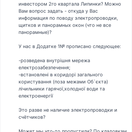
инвестором 2го квартала Липинки? Можно
Вам вопрос задать - откуда у Вас
информация по поводу электропроводки,
щитков и панорамных окон (что не все
панорамные)?
У нас в Додатке 1№ прописано следующее:
-розведена внутрiшня мережа
електрозабезпечення;
-встановленi в коридорi загального
користування (поза межами Об`єкта)
лiчильники гарячої,холодної води та
електроенергiї
Это разве не наличие электропроводки и
счётчиков?
Может мы что-то пропустили? По кладовкам