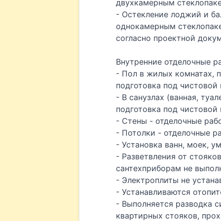
двухкамерным стеклопаке
- Остекление лоджий и ба
однокамерным стеклопаке
согласно проектной докум
Внутренние отделочные р
- Пол в жилых комнатах, 
подготовка под чистовой 
- В санузлах (ванная, туа
подготовка под чистовой 
- Стены - отделочные раб
- Потолки - отделочные р
- Установка ванн, моек, у
- Разветвления от стояко
сантехприборам не выпол
- Электроплиты не устана
- Устанавливаются отопи
- Выполняется разводка с
квартирных стояков, про