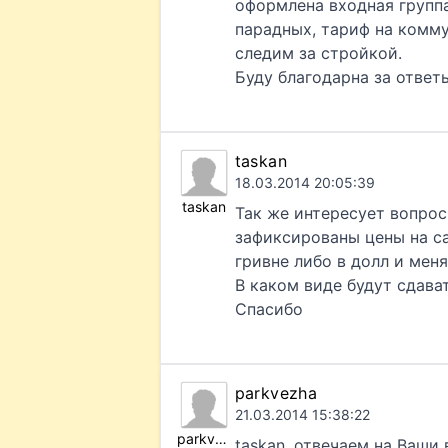
оформлена входная группа
парадных, тариф на комму
следим за стройкой.
Буду благодарна за ответ
taskan
18.03.2014 20:05:39
taskan
Так же интересует вопрос
зафиксированы цены на са
гривне либо в долл и мен
В каком виде будут сдава
Спасибо
parkvezha
21.03.2014 15:38:22
parkvezha
taskan, отвечаем на Ваши