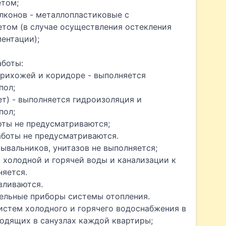
том;
лконов - металлопластиковые с
том (в случае осуществления остекления
ентации);
аботы:
прихожей и коридоре - выполняется
пол;
лет) - выполняется гидроизоляция и
пол;
оты не предусматриваются;
аботы не предусматриваются.
мывальников, унитазов не выполняется;
в холодной и горячей воды и канализации к
няется.
вливаются.
тельные приборы системы отопления.
истем холодного и горячего водоснабжения в
ходящих в санузлах каждой квартиры;