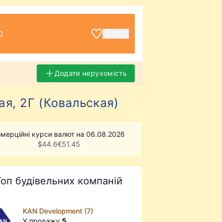
О
ВХІД
Додати нерухомість
ая, 2Г (Ковальская)
мерційні курси валют на 06.08.2026
$
44.6
€
51.45
Топ будівельних компаній
KAN Development (7)
У продажу
5