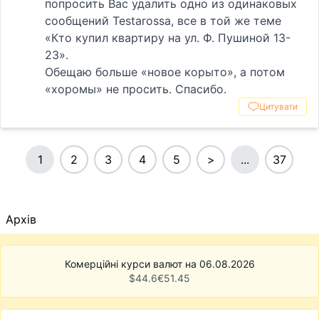
попросить Вас удалить одно из одинаковых
сообщений Testarossa, все в той же теме
«Кто купил квартиру на ул. Ф. Пушиной 13-
23».
Обещаю больше «новое корыто», а потом
«хоромы» не просить. Спасибо.
Цитувати
1
2
3
4
5
>
...
37
Архів
Комерційні курси валют на 06.08.2026
$
44.6
€
51.45