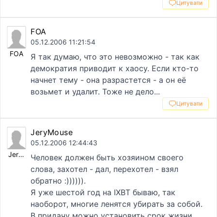
Цитувати
FOA
05.12.2006 11:21:54
FOA
Я так думаю, что это невозможно - так как
демократия приводит к хаосу. Если кто-то
начнет тему - она разрастется - а он её
возьмет и удалит. Тоже не дело...
Цитувати
JeryMouse
05.12.2006 12:44:43
JeryMouse
Человек должен быть хозяином своего
слова, захотел - дал, перехотел - взял
обратно :)))))).
Я уже шестой год на IXBT бываю, так
наоборот, многие ленятся убирать за собой.
В придачу можно установить срок жизни