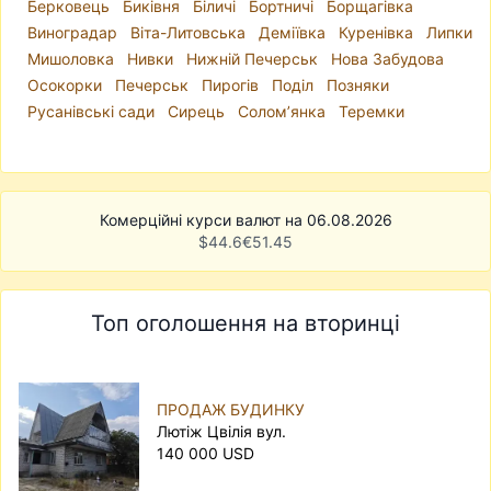
Берковець
Биківня
Біличі
Бортничі
Борщагівка
Виноградар
Віта-Литовська
Деміївка
Куренівка
Липки
Мишоловка
Нивки
Нижній Печерськ
Нова Забудова
Осокорки
Печерськ
Пирогів
Поділ
Позняки
Русанівські сади
Сирець
Солом’янка
Теремки
Комерційні курси валют на 06.08.2026
$
44.6
€
51.45
Топ оголошення на вторинці
ПРОДАЖ БУДИНКУ
Лютіж Цвілія вул.
140 000 USD