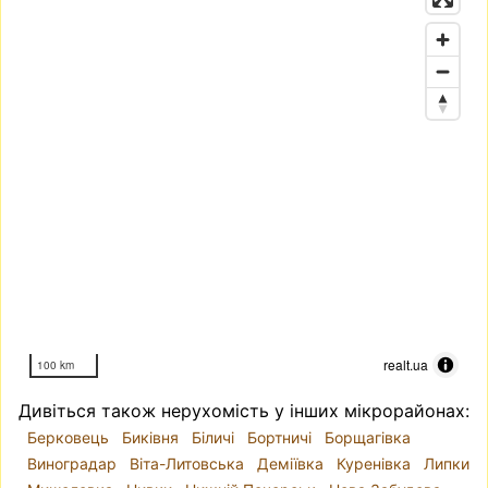
realt.ua
100 km
Дивіться також нерухомість у інших мікрорайонах:
Берковець
Биківня
Біличі
Бортничі
Борщагівка
Виноградар
Віта-Литовська
Деміївка
Куренівка
Липки