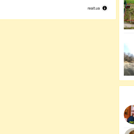
realt.ua