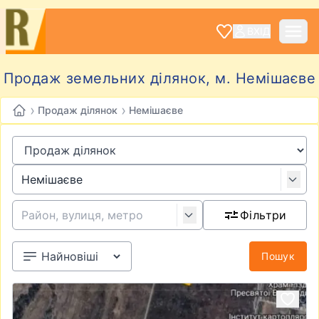
ВХІД
Продаж земельних ділянок, м. Немішаєве
›
›
Продаж ділянок
Немішаєве
Фільтри
Пошук