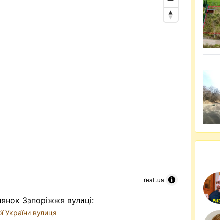
realt.ua
янок Запоріжжя вулиці:
ї України вулиця