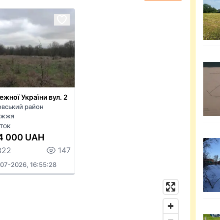
ежної України вул. 2
овський район
іжжя
ток
4 000 UAH
322
147
07-2026, 16:55:28