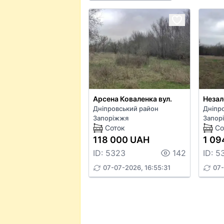
Арсена Коваленка вул.
Незал
Дніпровський район
Дніпр
Запоріжжя
Запор
Соток
Со
118 000 UAH
1 09
ID: 5323
142
ID: 5
07-07-2026, 16:55:31
07-