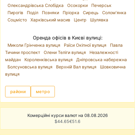
Олександрівська Слобідка
Осокорки
Печерськ
тому й нежитловий фонд відрізняється.
Пирогів
Поділ
Позняки
Пріорка
Сирець
Солом’янка
Залежно від специфіки бізнесу ви можете
Соцмісто
Харківський масив
Центр
Шулявка
орендувати офіс у центрі Києва, біля метро
або в спальному районі. Найбільш затребувані
запити —
оренда офісу Київ центр
, а також
Оренда офісів в Києві вулиці:
офіси на Подолі, Печерську, Оболоні, Позняках,
Миколи Грінченка вулиця
Раїси Окіпної вулиця
Павла
біля станцій метро Академмістечко, Почайна,
Тичини проспект
Олени Теліги вулиця
Незалежності
Лівобережна.
майдан
Короленківська вулиця
Дніпровська набережна
У базі
realt.ua
ви знайдете:
Болсуновська вулиця
Верхній Вал вулиця
Шовковична
приміщення під магазин або представництво;
вулиця
офіси в престижних районах із зручною
транспортною доступністю;
райони
метро
сучасні офіси, що відповідають вимогам
бізнесу.
Окрему категорію складає
оренда офісів у
бізнес-центрах Києва
— з ремонтом,
Комерційні курси валют на 08.08.2026
$
44.65
€
51.6
кондиціонуванням, телекомунікаціями та
інтернетом. Багато бізнес-центрів пропонують