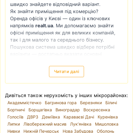
швидко знайдете відповідний варіант.
Як знайти приміщення під комерцію?
Оренда офісів у Києві — один із ключових
напрямків
realt.ua
. Ми допомагаємо знайти
офісні приміщення як для великих компаній,
так і для малого та середнього бізнесу.
Пошукова система швидко відбере потрібні
варіанти — достатньо вказати основні
критерії:
район або локацію;
Читати далі
площу;
вартість оренди;
стан приміщення.
Дивіться також нерухомість у інших мікрорайонах:
Усі офіси супроводжуються детальним описом
Академмістечко
Багринова гора
Березняки
Біличі
та фотографіями, що дозволяє обрати й
Бортничі
Борщагівка
Виноградар
Воскресенка
орендувати офіс у Києві без зайвих виїздів на
Голосіїв
ДВРЗ
Деміївка
Караваєві Дачі
Куренівка
перегляди.
Липки
Лівобережний масив
Лук’янівка
Мишоловка
Оренда офісів у Києві: різноманіття пропозицій
Нивки
Нижній Печерськ
Нова Забудова
Оболонь
Кожен район столиці має свої особливості,