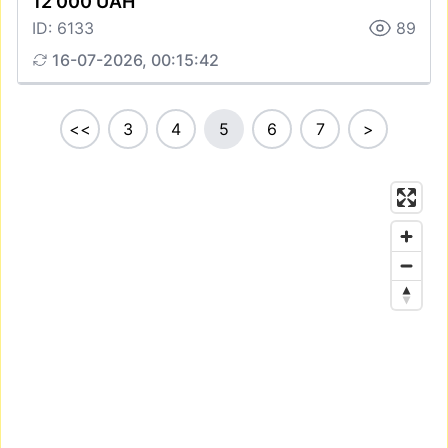
12 000 UAH
ID: 6133
89
16-07-2026, 00:15:42
<<
3
4
5
6
7
>