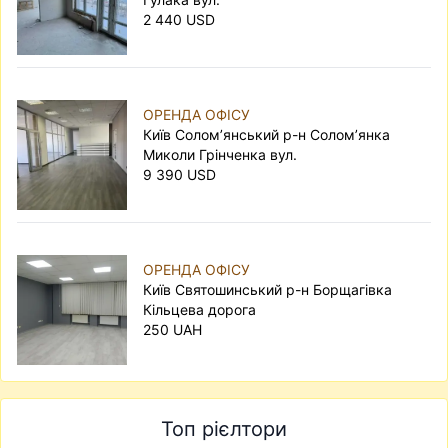
варіант — офіси в ділових центрах, але для
2 440 USD
невеликого бізнесу завжди можна підібрати
доступне рішення.
ОРЕНДА ОФІСУ
Київ Солом’янський р-н Солом’янка
Миколи Грінченка вул.
9 390 USD
ОРЕНДА ОФІСУ
Київ Святошинський р-н Борщагівка
Кільцева дорога
250 UAH
Топ рієлтори