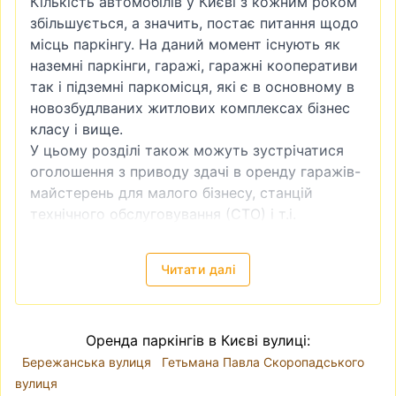
Кількість автомобілів у Києві з кожним роком
збільшується, а значить, постає питання щодо
місць паркінгу. На даний момент існують як
наземні паркінги, гаражі, гаражні кооперативи
так і підземні паркомісця, які є в основному в
новозбудлваних житлових комплексах бізнес
класу і вище.
У цьому розділі також можуть зустрічатися
оголошення з приводу здачі в оренду гаражів-
майстерень для малого бізнесу, станцій
технічного обслуговування (СТО) і т.і.
Читати далі
Оренда паркінгів в Києві вулиці:
Бережанська вулиця
Гетьмана Павла Скоропадського
вулиця