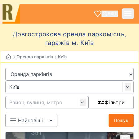
ВХІД
Довгострокова оренда паркомісць,
гаражів м. Київ
›
›
Оренда паркінгів
Київ
Фільтри
Пошук