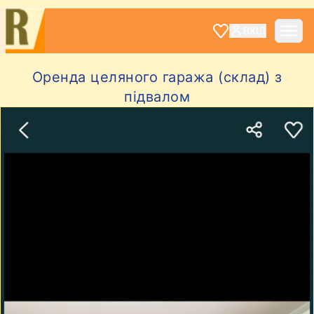
ВХІД
Оренда целяного гаража (склад) з
підвалом