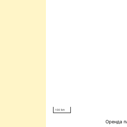
100 km
Оренда па