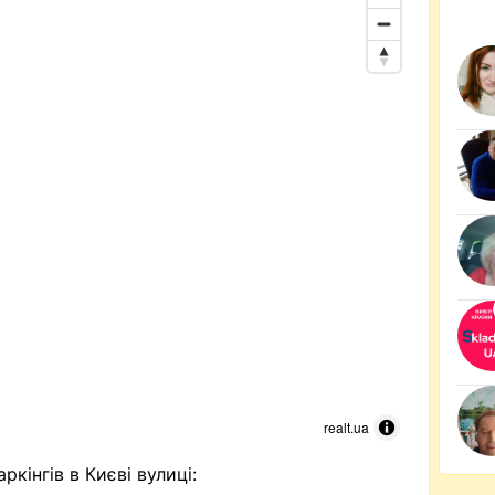
realt.ua
ркінгів в Києві вулиці: