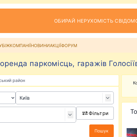
ОБИРАЙ НЕРУХОМІСТЬ СВІДОМ
УБІЖ
КОМПАНІЇ
НОВИНИ
АКЦІЇ
ФОРУМ
оренда паркомісць, гаражів Голосіїв
вський район
К
То
Фільтри
Пошук