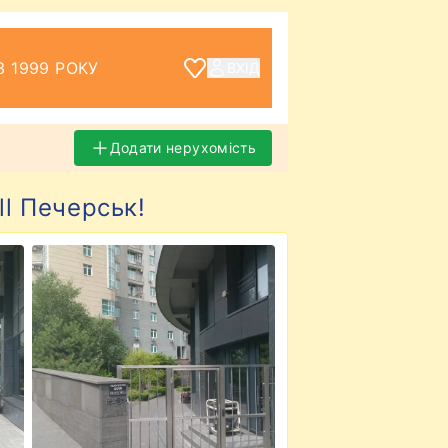
З 1999 РОКУ
ВХІД
Додати нерухомість
ll Печерськ!