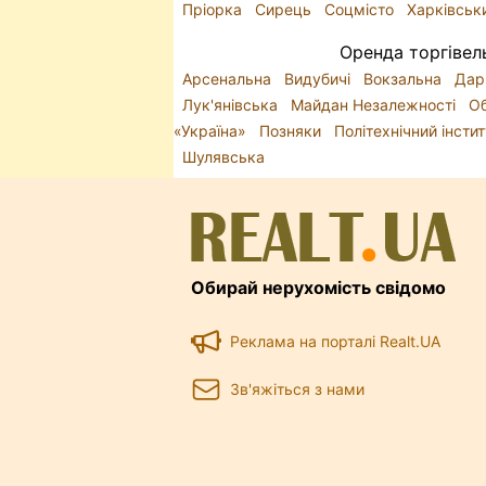
Пріорка
Сирець
Соцмісто
Харківськ
Оренда торгівел
Арсенальна
Видубичі
Вокзальна
Дар
Лук'янівська
Майдан Незалежності
О
«Україна»
Позняки
Політехнічний інсти
Шулявська
Обирай нерухомість свідомо
Реклама на порталі Realt.UA
Зв'яжіться з нами