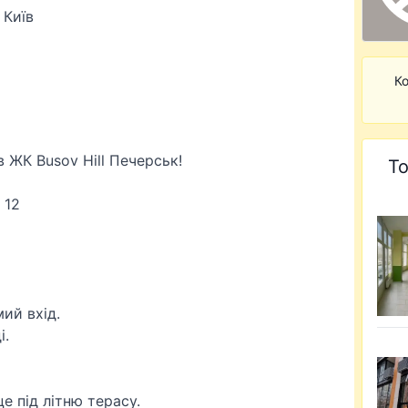
 Київ
Ко
в ЖК Busov Hill Печерськ!
То
 12
ий вхід.
і.
це під літню терасу.