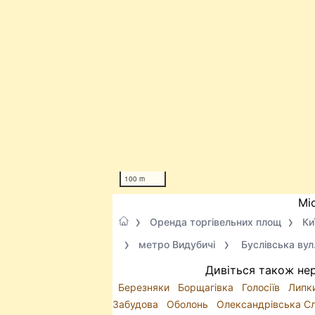
100 m
Мі
Оренда торгівельних площ
Ки
метро Видубичі
Буслівська вул
Дивіться також нер
Березняки
Борщагівка
Голосіїв
Липк
Забудова
Оболонь
Олександрівська С