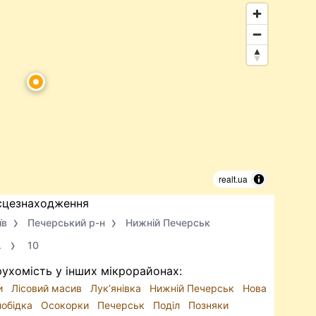
realt.ua
сцезнаходження
їв
Печерський р-н
Нижній Печерськ
.
10
ухомість у інших мікрорайонах:
и
Лісовий масив
Лук’янівка
Нижній Печерськ
Нова
лобідка
Осокорки
Печерськ
Поділ
Позняки