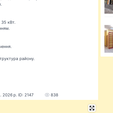
.
. 35 кВт.
нням.
чення.
структура району.
. 2026 р. ID: 2147
838