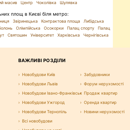
ий масив
Центр
Чоколівка
Шулявка
ьних площ в Києві біля метро:
ниця
Звіринецька
Контрактова площа
Либідська
болонь
Олімпійська
Осокорки
Палац спорту
Палац
тут
Святошин
Університет
Харківська
Чернігівська
ВАЖЛИВІ РОЗДІЛИ
Новобудови Київ
Забудовники
Новобудови Львів
Форум нерухомості
Новобудови Івано-Франківськ
Продаж квартир
Новобудови Ужгород
Оренда квартир
Новобудови Тернопіль
Новини нерухомості
Всі новобудови