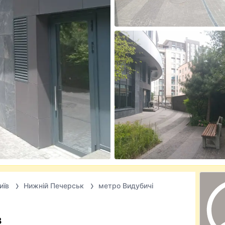
иїв
Нижній Печерськ
метро Видубичі
в