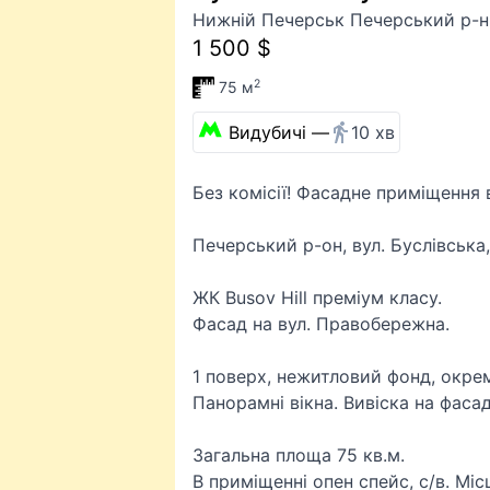
Нижній Печерськ Печерський р-н
1 500 $
2
75 м
Видубичі —
10 хв
Без комісії! Фасадне приміщення 
Печерський р-он, вул. Буслівська,
ЖК Busov Hill преміум класу.
Фасад на вул. Правобережна.
1 поверх, нежитловий фонд, окрем
Панорамні вікна. Вивіска на фасад
Загальна площа 75 кв.м.
В приміщенні опен спейс, с/в. Міс