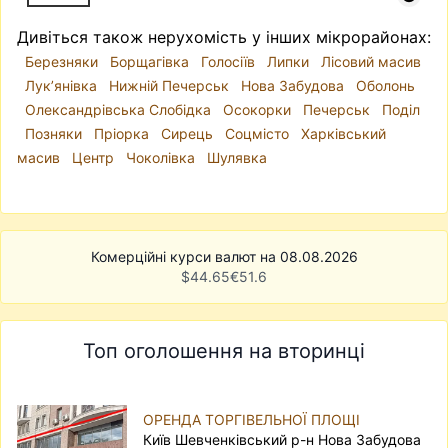
Дивіться також нерухомість у інших мікрорайонах:
Березняки
Борщагівка
Голосіїв
Липки
Лісовий масив
Лук’янівка
Нижній Печерськ
Нова Забудова
Оболонь
Олександрівська Слобідка
Осокорки
Печерськ
Поділ
Позняки
Пріорка
Сирець
Соцмісто
Харківський
масив
Центр
Чоколівка
Шулявка
Комерційні курси валют на 08.08.2026
$
44.65
€
51.6
Топ оголошення на вторинці
ОРЕНДА ТОРГІВЕЛЬНОЇ ПЛОЩІ
Київ Шевченківський р-н Нова Забудова