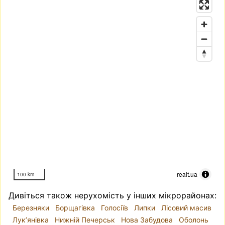
realt.ua
100 km
Дивіться також нерухомість у інших мікрорайонах:
Березняки
Борщагівка
Голосіїв
Липки
Лісовий масив
Лук’янівка
Нижній Печерськ
Нова Забудова
Оболонь