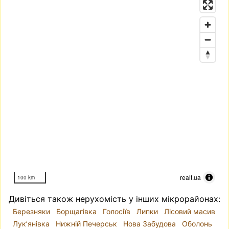
realt.ua
100 km
Дивіться також нерухомість у інших мікрорайонах:
Березняки
Борщагівка
Голосіїв
Липки
Лісовий масив
Лук’янівка
Нижній Печерськ
Нова Забудова
Оболонь