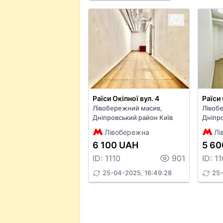
Раїси Окіпної вул. 4
Раїси 
Лівобережний масив,
Лівоб
Дніпровський район Київ
Дніпро
Лівобережна
Лі
6 100 UAH
5 60
ID: 1110
901
ID: 1
25-04-2025, 16:49:28
25-