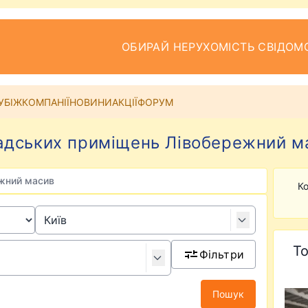
ОБИРАЙ НЕРУХОМІСТЬ СВІДОМ
УБІЖ
КОМПАНІЇ
НОВИНИ
АКЦІЇ
ФОРУМ
дських приміщень Лівобережний ма
жний масив
Ко
То
Фільтри
Пошук