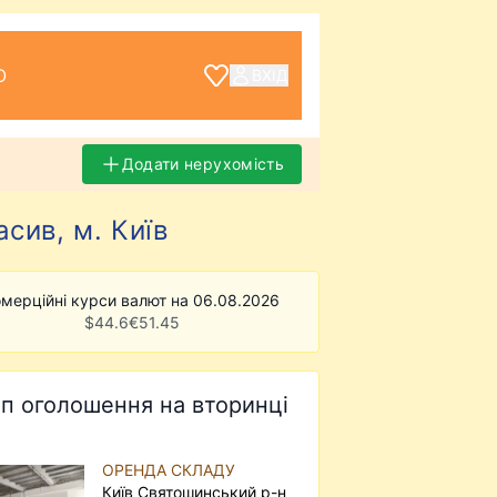
О
ВХІД
Додати нерухомість
сив, м. Київ
мерційні курси валют на 06.08.2026
$
44.6
€
51.45
п оголошення на вторинці
ОРЕНДА СКЛАДУ
Київ Святошинський р-н