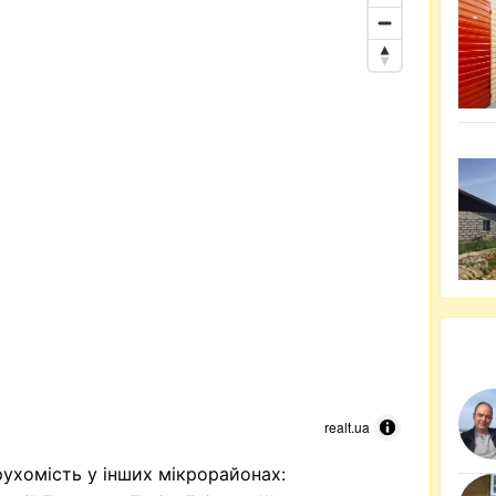
realt.ua
ухомість у інших мікрорайонах: