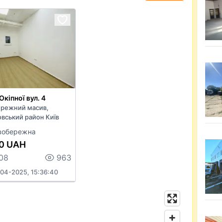
Окіпної вул. 4
ережний масив,
вський район Київ
вобережна
0 UAH
108
963
04-2025, 15:36:40