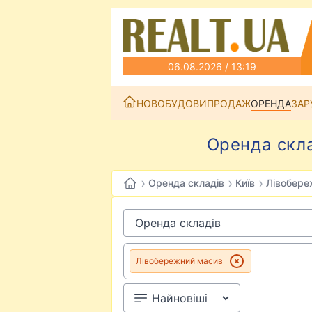
06.08.2026 / 13:19
НОВОБУДОВИ
ПРОДАЖ
ОРЕНДА
ЗАР
Оренда скла
›
›
›
Оренда складів
Київ
Лівобере
Лівобережний масив