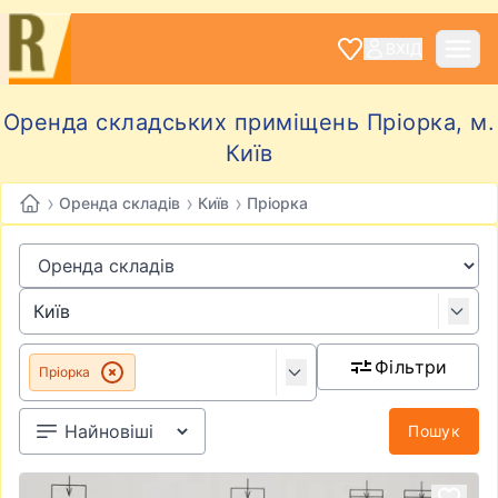
ВХІД
Оренда складських приміщень Пріорка, м.
Київ
›
›
›
Оренда складів
Київ
Пріорка
Фільтри
Пріорка
Пошук