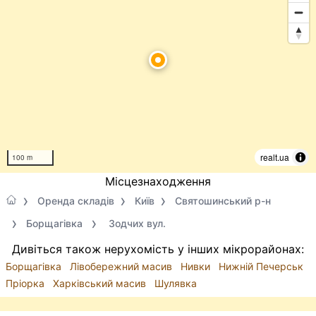
realt.ua
100 m
Місцезнаходження
Оренда складів
Київ
Святошинський р-н
Борщагівка
Зодчих вул.
Дивіться також нерухомість у інших мікрорайонах:
Борщагівка
Лівобережний масив
Нивки
Нижній Печерськ
Пріорка
Харківський масив
Шулявка