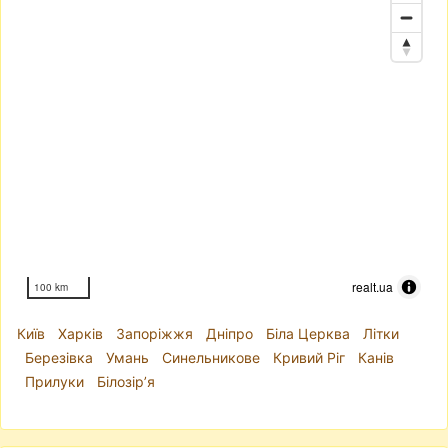
realt.ua
100 km
Київ
Харків
Запоріжжя
Дніпро
Біла Церква
Літки
Березівка
Умань
Синельникове
Кривий Ріг
Канів
Прилуки
Білозір’я