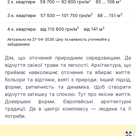
2
2
2 к. квартири
59 700 — 92 900 грн/м
65 ... 106 м
2
2
3 к. квартири
57 500 — 101 750 грн/м
88 ... 151 м
2
2
4 к. квартири
від 110 600 грн/м
від 141 м
Актуально на 27-04-2026. Ціну та наявність уточнюйте у
забудовника
Дім, що оточений природним середовищем. Де
відчуття свіжої трави та легкості. Архітектура, що
приймає навколишнє оточення та вбирає життя.
Кольори та відтінки, взяті з природи. Інший підхід,
форми, ритмічність та динаміка. Щоб створити
відчуття затишку та спокою. Тут про якісне життя.
Довершені форми. Європейські архітектурні
традиції. Де в центрі комплексу — людина та її
потреби.