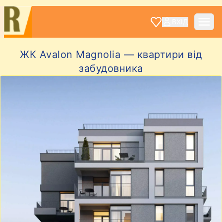
ВХІД
ЖК Avalon Magnolia — квартири від
забудовника