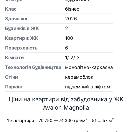
Клас
бізнес
Здача жк
2026
Будинків в ЖК
2
Квартир в ЖК
100
Поверховість
6
Кiмнати
1/ 2/ 3
Технологія будівництва
монолітно-каркасна
Стіни
керамоблок
Паркінг
підземний з ліфтом
Ціни на квартири від забудовника у ЖК
Avalon Magnolia
2
2
1 к. квартири
70 750 — 74 300 грн/м
51 ... 57 м