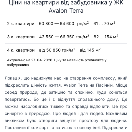
Ціни на квартири від забудовника у ЖК
Avalon Terra
2
2
2 к. квартири
60 800 — 64 600 грн/м
61 ... 70 м
2
2
3 к. квартири
43 550 — 66 350 грн/м
82 ... 154 м
2
2
4 к. квартири
від 50 850 грн/м
від 145 м
Актуально на 27-04-2026. Ціну та наявність уточнюйте у
забудовника
Локація, що надихнула нас на створення комплексу, який
підкреслить цінність життя. Avalon Terra на Пасічній. Місце
серед природи, де затишно та спокійно. Куди хочеться
повертатись. Бо це і є відчуття справжнього дому. Де
можна насолодитись тишею та справді відпочити. Це про
синергію з природою. Про людей і для людей. Важливим
викликом було створити відчуття простору для людини.
Поставити її комфорт та затишок в основу ідеї. Підкреслити