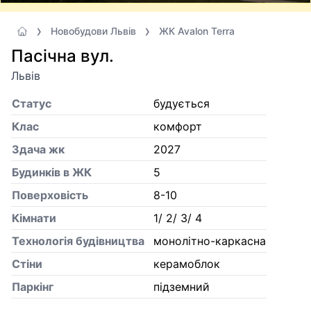
Новобудови Львів
ЖК Avalon Terra
Пасічна вул.
Львів
Статус
будується
Клас
комфорт
Здача жк
2027
Будинків в ЖК
5
Поверховість
8-10
Кiмнати
1/ 2/ 3/ 4
Технологія будівництва
монолітно-каркасна
Стіни
керамоблок
Паркінг
підземний