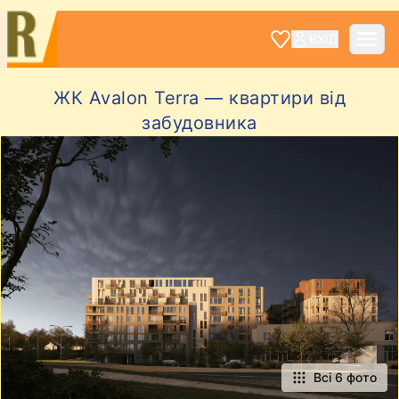
ВХІД
ЖК Avalon Terra — квартири від
забудовника
Всі 6 фото