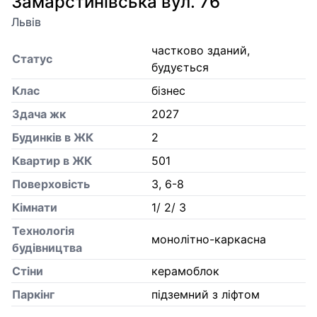
Замарстинівська вул. 76
Львів
частково зданий,
Статус
будується
Клас
бізнес
Здача жк
2027
Будинків в ЖК
2
Квартир в ЖК
501
Поверховість
3, 6-8
Кiмнати
1/ 2/ 3
Технологія
монолітно-каркасна
будівництва
Стіни
керамоблок
Паркінг
підземний з ліфтом