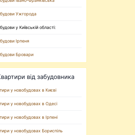
будови Івано-Франківська
будови Ужгорода
будови у Київській області:
будови Ірпеня
будови Бровари
Квартири від забудовника
тири у новобудовах в Києві
тири у новобудовах в Одесі
тири у новобудовах в Ірпені
тири у новобудовах Бориспіль