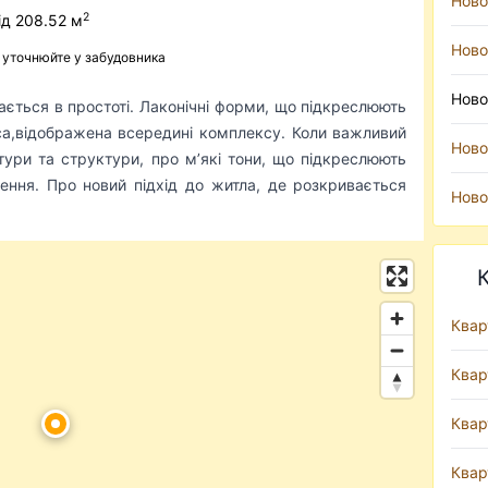
Ново
2
ід 208.52 м
Ново
ь уточнюйте у забудовника
Ново
жається в простоті. Лаконічні форми, що підкреслюють
са,відображена всередині комплексу. Коли важливий
Ново
тури та структури, про мʼякі тони, що підкреслюють
внення. Про новий підхід до житла, де розкривається
Ново
Квар
Квар
Квар
Квар