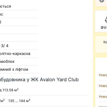
ується
ес
6
Ко
 3/ 4
олітно-каркасна
амоблок
емний з ліфтом
Ново
абудовника у ЖК Avalon Yard Club
Ново
2
ід 113.58 м
Ново
2
2
/м
135 ... 144 м