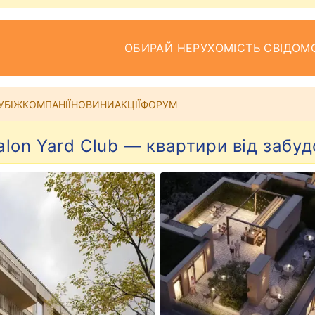
ОБИРАЙ НЕРУХОМІСТЬ СВІДОМ
УБІЖ
КОМПАНІЇ
НОВИНИ
АКЦІЇ
ФОРУМ
lon Yard Club — квартири від забу