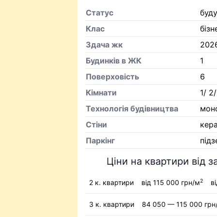
Статус
буд
Клас
бізн
Здача жк
202
Будинків в ЖК
1
Поверховість
6
Кiмнати
1/ 2/
Технологія будівництва
мон
Стіни
кер
Паркінг
підз
Ціни на квартири від з
2
2 к. квартири
від 115 000 грн/м
в
3 к. квартири
84 050 — 115 000 грн