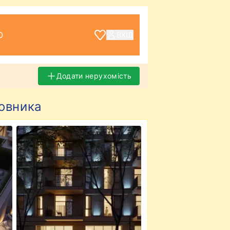
О
ВХІД
Додати нерухомість
довника