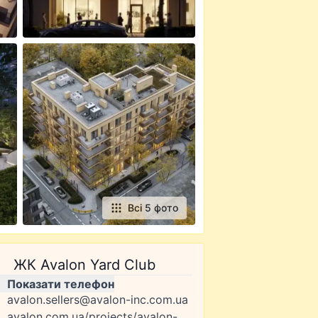
Всі 5 фото
ЖК Avalon Yard Club
Показати телефон
avalon.sellers@avalon-inc.com.ua
avalon.com.ua/projects/avalon-yard-club