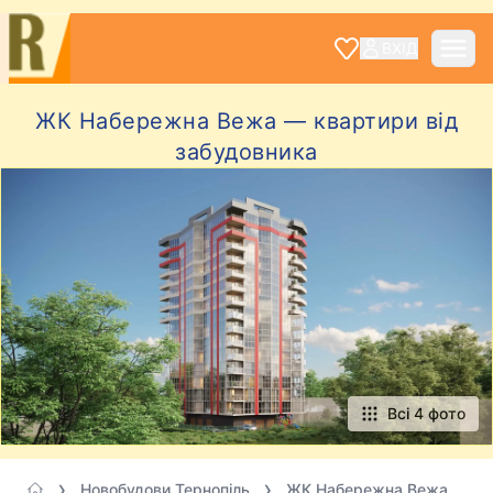
ВХІД
ЖК Набережна Вежа — квартири від
забудовника
Всі 4 фото
Новобудови Тернопіль
ЖК Набережна Вежа