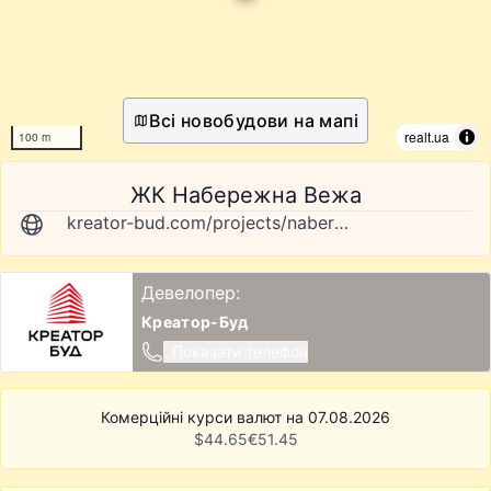
Всі новобудови на мапі
realt.ua
100 m
ЖК Набережна Вежа
kreator-bud.com/projects/naberezna-veza
Девелопер:
Креатор-Буд
Показати телефон
Комерційні курси валют на 07.08.2026
$
44.65
€
51.45