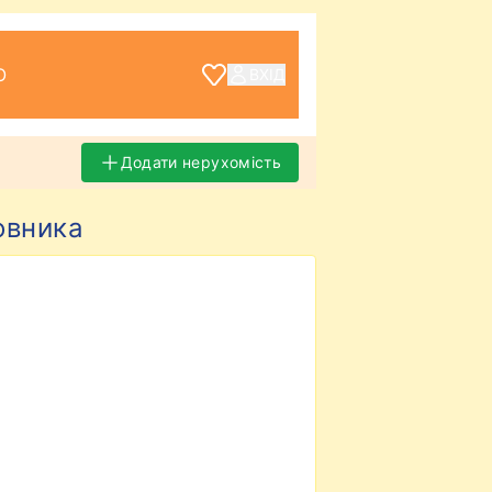
О
ВХІД
Додати нерухомість
овника