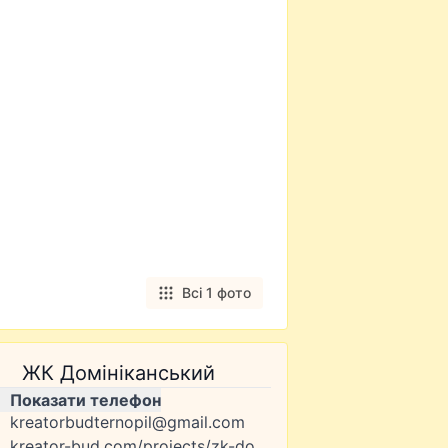
Всі 1 фото
ЖК Домініканський
Показати телефон
kreatorbudternopil@gmail.com
kreator-bud.com/projects/zk-dominikanskii