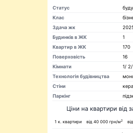
Статус
буд
Клас
бізн
Здача жк
202
Будинків в ЖК
1
Квартир в ЖК
170
Поверховість
16
Кiмнати
1/ 2/
Технологія будівництва
мон
Стіни
кер
Паркінг
підз
Ціни на квартири від 
2
1 к. квартири
від 40 000 грн/м
ві