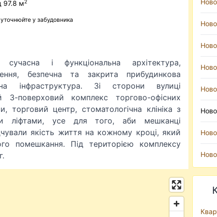
Ново
2
д 97.8 м
ь уточнюйте у забудовника
Ново
Ново
сучасна і функціональна архітектура,
Ново
шення, безпечна та закрита прибудинкова
існа інфраструктура. Зі сторони вулиці
Ново
й 3-поверховий комплекс торгово-офісних
и, торговий центр, стоматологічна клініка з
Ново
ми ліфтами, усе для того, аби мешканці
дчували якість життя на кожному кроці, який
Ново
ого помешкання. Під територією комплексу
Ново
г.
Квар