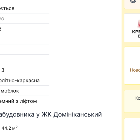
ується
ес
5
 3
Ново
олітно-каркасна
амоблок
Ко
емний з ліфтом
забудовника у ЖК Домініканський
2
д 44.2 м