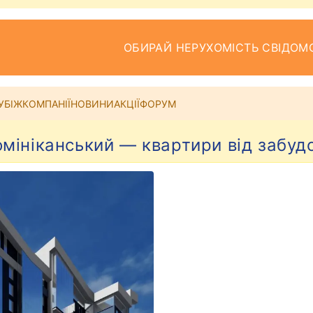
ОБИРАЙ НЕРУХОМІСТЬ СВІДОМ
УБІЖ
КОМПАНІЇ
НОВИНИ
АКЦІЇ
ФОРУМ
мініканський — квартири від забуд