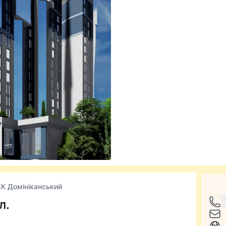
К Домініканський
л.