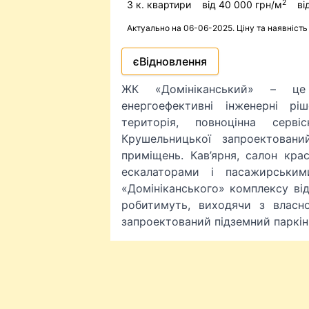
2
3 к. квартири
від 40 000 грн/м
ві
Актуально на 06-06-2025. Ціну та наявніст
єВідновлення
ЖК «Домініканський» – це 
енергоефективні інженерні рі
територія, повноцінна серв
Крушельницької запроектовани
приміщень. Кав’ярня, салон крас
ескалаторами і пасажирськи
«Домініканського» комплексу ві
робитимуть, виходячи з власн
запроектований підземний паркін