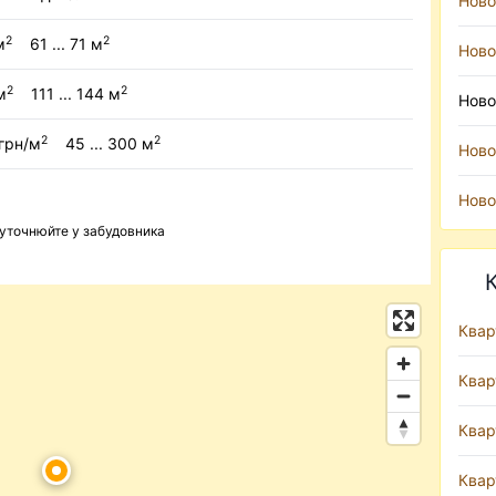
Ново
2
2
м
61 ... 71 м
Ново
2
2
м
111 ... 144 м
Ново
2
2
 грн/м
45 ... 300 м
Ново
Ново
 уточнюйте у забудовника
Квар
Квар
Квар
Квар