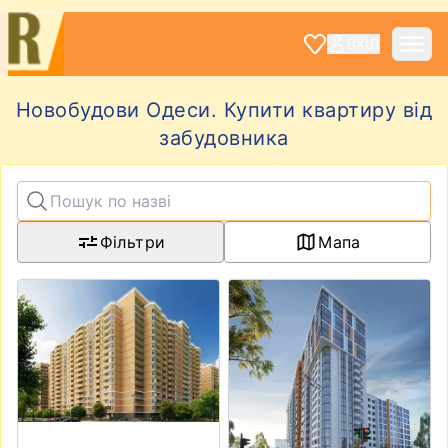
ВХІД
Новобудови Одеси. Купити квартиру від
забудовника
Фільтри
Мапа
View details for ЖК RealPark
View details for ЖК Sea Tow