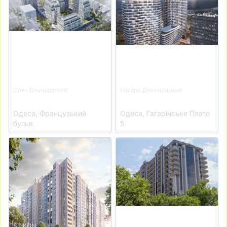
Citex Development
Рів'єра Девелопмент
ЖК Doma Trabotti
ЖК Unity Towers
Одеса, Французький
Одеса, Гагарінське Плато
бульв.
5
View details for ЖК Прохоровський квартал
View details for ЖК Акропо
STIKON