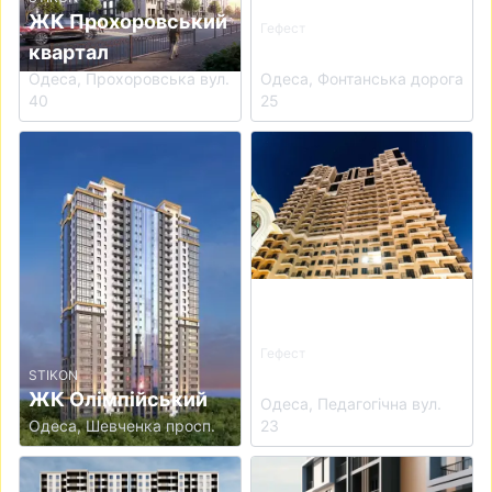
ЖК Прохоровський
Гефест
квартал
ЖК Акрополь
Одеса, Прохоровська вул.
Одеса, Фонтанська дорога
40
25
View details for ЖК Олімпійський
View details for ЖК Лімнос
Гефест
ЖК Лімнос
STIKON
ЖК Олімпійський
Одеса, Педагогічна вул.
Одеса, Шевченка просп.
23
View details for ЖК Еллада
View details for ЖК Кімолос