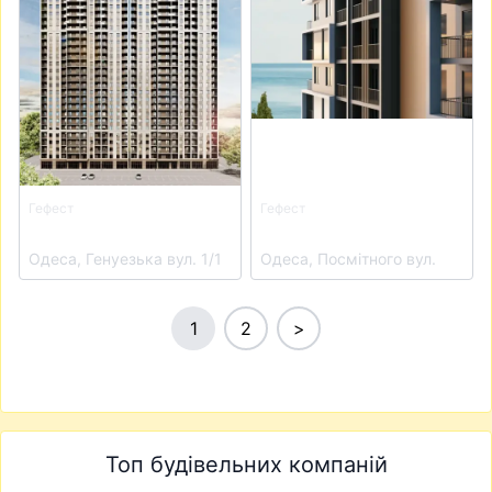
Гефест
Гефест
ЖК Еллада
ЖК Кімолос
Одеса, Генуезька вул. 1/1
Одеса, Посмітного вул.
1
2
>
Топ будівельних компаній