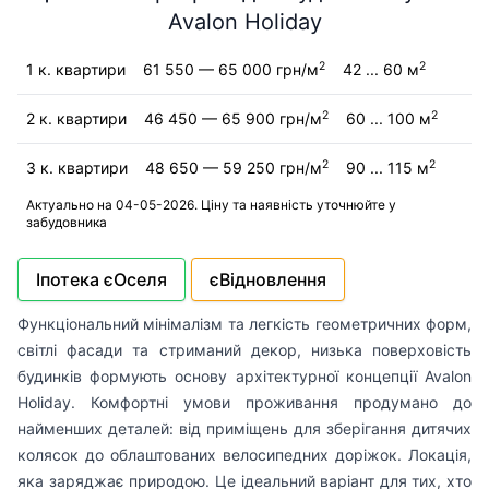
Avalon Holiday
2
2
1 к. квартири
61 550 — 65 000 грн/м
42 ... 60 м
2
2
2 к. квартири
46 450 — 65 900 грн/м
60 ... 100 м
2
2
3 к. квартири
48 650 — 59 250 грн/м
90 ... 115 м
Актуально на 04-05-2026. Ціну та наявність уточнюйте у
забудовника
Іпотека єОселя
єВідновлення
Функціональний мінімалізм та легкість геометричних форм,
світлі фасади та стриманий декор, низька поверховість
будинків формують основу архітектурної концепції Avalon
Holiday. Комфортні умови проживання продумано до
найменших деталей: від приміщень для зберігання дитячих
колясок до облаштованих велосипедних доріжок. Локація,
яка заряджає природою. Це ідеальний варіант для тих, хто