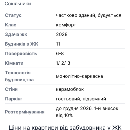
Сокільники
Статус
частково зданий, будується
Клас
комфорт
Здача жк
2028
Будинків в ЖК
11
Поверховість
6-8
Кiмнати
1/ 2/ 3
Технологія
монолітно-каркасна
будівництва
Стіни
керамоблок
Паркінг
гостьовий, підземний
до грудня 2026, 1-й внесок
Розтермінування
від 10%
Ціни на квартири від забудовника у ЖК