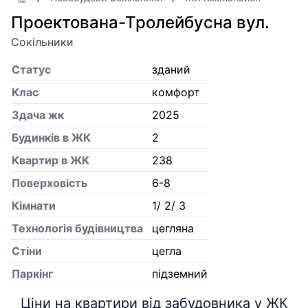
Проектована-Тролейбусна вул.
Сокільники
Статус
зданий
Клас
комфорт
Здача жк
2025
Будинків в ЖК
2
Квартир в ЖК
238
Поверховість
6-8
Кiмнати
1/ 2/ 3
Технологія будівництва
цегляна
Стіни
цегла
Паркінг
підземний
Ціни на квартири від забудовника у ЖК