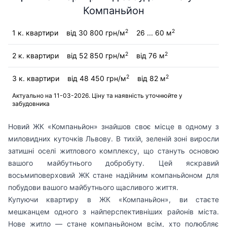
Компаньйон
2
2
1 к. квартири
від 30 800 грн/м
26 ... 60 м
2
2
2 к. квартири
від 52 850 грн/м
від 76 м
2
2
3 к. квартири
від 48 450 грн/м
від 82 м
Актуально на 11-03-2026. Ціну та наявність уточнюйте у
забудовника
Новий ЖК «Компаньйон» знайшов своє місце в одному з
миловидних куточків Львову. В тихій, зеленій зоні виросли
затишні оселі житлового комплексу, що стануть основою
вашого майбутнього добробуту. Цей яскравий
восьмиповерховий ЖК стане надійним компаньйоном для
побудови вашого майбутнього щасливого життя.
Купуючи квартиру в ЖК «Компаньйон», ви стаєте
мешканцем одного з найперспективніших районів міста.
Нове житло — стане компаньйоном всім, хто полюбляє