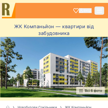
ВХІД
ЖК Компаньйон — квартири від
забудовника
Всі 6 фото
Новобудови Сокільники
ЖК Компаньйон