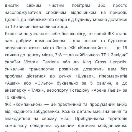
дихати свіжим чистим повітрям або просто
насолоджуватися спокійним відпочинком на природі.
Доречі, до найближчого озера від будинку можна дістатися
за 10 хвилин неквапливої ходи.
Якщо ви не уявляєте себе без шопінгу, то новий ЖК стане
вам добрим компаньйоном і для розваг та бурхливо
вируючого життя міста Лева. ЖК «Компаньйон» — це 15
хвилин до центру міста, 7-8 — до найбільшого ТРЦ Західної
України Victoria Gardens або до King Cross Leopolis.
Унікальна транспортна розв’язка дозволить вам без
проблем дістатися до ринку «Шувар», гіпермаркетів
«Ашан» або «Сільпо» буквально за 5 хвилин, а до
аквапарку «Пляж», аеропорту і стадіону «Арена Львів» за
10 хвилин.
ЖК «Компаньйон» — це практичний та продуманий вибір
від надійного забудовника. Кожна деталь має значення та
знаходиться на своєму місці. Прибудинкова територія
комплексу обладнана сучасним дитячим майданчиком.