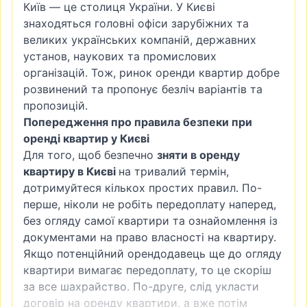
Київ — це столиця України. У Києві
знаходяться головні офіси зарубіжних та
великих українських компаній, державних
установ, наукових та промислових
організацій. Тож, ринок оренди квартир добре
розвинений та пропонує безліч варіантів та
пропозицій.
Попередження про правила безпеки при
оренді квартир у Києві
Для того, щоб безпечно
зняти в оренду
квартиру в Києві
на тривалий термін,
дотримуйтеся кількох простих правил. По-
перше, ніколи не робіть передоплату наперед,
без огляду самої квартири та ознайомлення із
документами на право власності на квартиру.
Якщо потенційний орендодавець ще до огляду
квартири вимагає передоплату, то це скоріш
за все шахрайство. По-друге, слід укласти
договір на оренду квартири, а вже потім