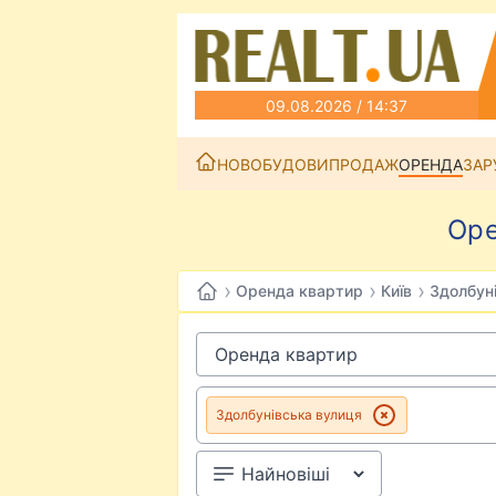
09.08.2026 / 14:37
НОВОБУДОВИ
ПРОДАЖ
ОРЕНДА
ЗАР
Оре
›
›
›
Оренда квартир
Київ
Здолбун
Здолбунівська вулиця