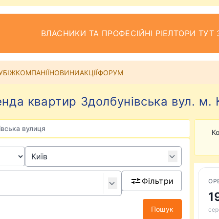
ВЛАСНИКИ ТА ПРОФЕСІЙНІ РІЕЛТОРИ ТУТ 
УБІЖ
КОМПАНІЇ
НОВИНИ
АКЦІЇ
ФОРУМ
нда квартир Здолбунівська вул. м. 
івська вулиця
Ко
Фільтри
ОР
1
Пошук
сер