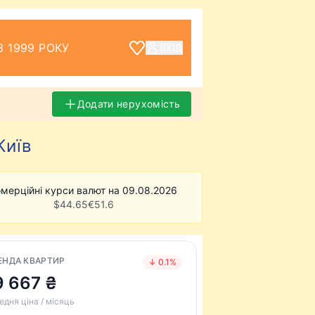
З 1999 РОКУ
ВХІД
Додати нерухомість
Київ
мерційні курси валют на 09.08.2026
$
44.65
€
51.6
ЕНДА КВАРТИР
↓ 0.1%
9 667 ₴
едня ціна / місяць