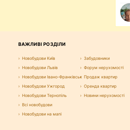
Або ж довірити підбір варіантів та
у, зекономивши час та нерви. Вам обирати,
аще винайняти квартиру. Додатково ми
ю, у
якій
зібрали кілька корисних порад для
ртиру без посередника. Також радимо
, наприклад
тут
.
ВАЖЛИВІ РОЗДІЛИ
Новобудови Київ
Забудовники
Новобудови Львів
Форум нерухомості
Новобудови Івано-Франківськ
Продаж квартир
Новобудови Ужгород
Оренда квартир
Новобудови Тернопіль
Новини нерухомості
Всі новобудови
Новобудови на мапі