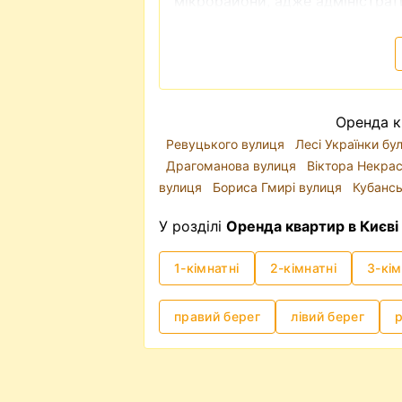
мікрорайони, адже адміністрати
класом та комфортом для прожи
Шевченківський район - це і іс
околиць міста.
Ключову роль у інфраструктурі 
дорогах, метро часто є доволі
Оренда к
вперше обираєте квартиру для 
Ревуцького вулиця
Лесі Українки б
близькістю до метро - буде в п
Драгоманова вулиця
Віктора Некра
Ціни на оренду квартир у Києв
вулиця
Бориса Гмирі вулиця
Кубансь
зараз (2025р.) він трохи зміст
локація та стан квартири. Знят
У розділі
Оренда квартир в Києві
гаманець: як відсносно недорого
ціна може коливатися від 8 тис.
1-кімнатні
2-кімнатні
3-кім
Оренда квартири без посередн
Таке питання виникає доволі 
правий берег
лівий берег
справді - чи потрібен посередн
сплачувати додаткові кошти? В
підходить вам за усіма критері
порядку всі документи на кварт