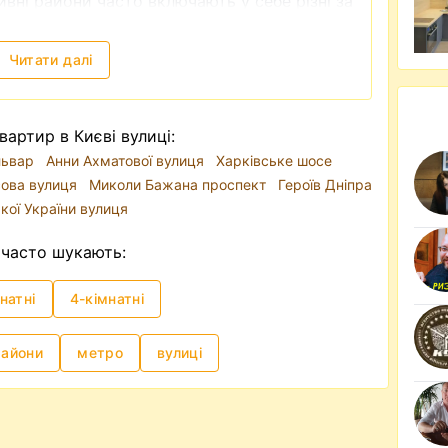
вні райони часто включають у себе різні за
вання варіанти квартир. Для прикладу,
торичний центр Києва і райони, ближчі до
Читати далі
міста відіграє метро. Через затори на
 зручним видом транспорту. Тому, якщо ви
вартир в Києві вулиці:
оренди довготривало, то опція з
ульвар
Анни Ахматової вулиця
Харківське шосе
риоритеті.
сова вулиця
Миколи Бажана проспект
Героїв Дніпра
і формує традиційно високий попит, хоча
кої України вулиця
ився в сторону Заходу України, а також
и квартиру у Києві можна на різний смак та
часто шукають:
 так і квартиру бізнес чи люкс класу. Так,
 грн і до 15-20 тисяч доларів на місяць.
натні
4-кімнатні
иків недорого
часто —
зняти квартиру без посередника
. І
райони
метро
вулиці
ик, в даному випадку ріелтер, для чого
и можете самостійно знайти квартиру, яка
ями і яку пропонує власник, перевірити чи в
иру, скласти самостійно, або разом із