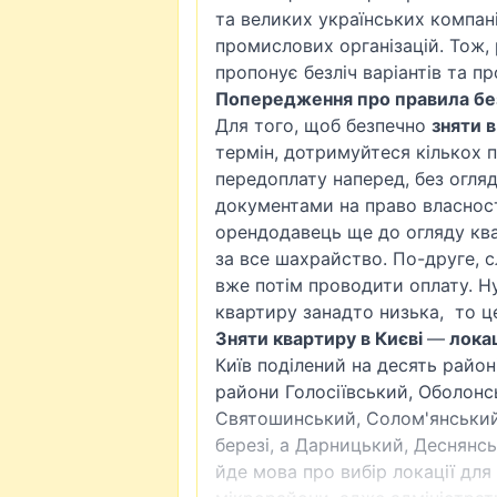
та великих українських компан
промислових організацій. Тож,
пропонує безліч варіантів та пр
Попередження про правила без
Для того, щоб безпечно
зняти 
термін, дотримуйтеся кількох п
передоплату наперед, без огля
документами на право власност
орендодавець ще до огляду ква
за все шахрайство. По-друге, с
вже потім проводити оплату. Ну
квартиру занадто низька, то ц
Зняти квартиру в Києві
—
локац
Київ поділений на десять районі
райони
Голосіївський
,
Оболонс
Святошинський, Солом'янський
березі, а Дарницький, Деснянсь
йде мова про вибір локації дл