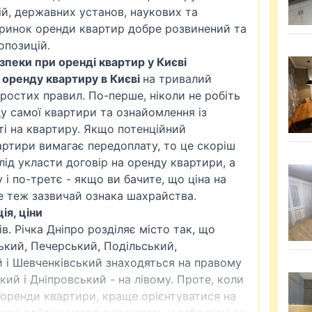
ій, державних установ, наукових та
 ринок оренди квартир добре розвинений та
опозицій.
пеки при оренді квартир у Києві
в оренду квартиру в Києві
на тривалий
ростих правил. По-перше, ніколи не робіть
ду самої квартири та ознайомлення із
і на квартиру. Якщо потенційний
ртири вимагає передоплату, то це скоріш
лід укласти договір на оренду квартири, а
 і по-третє - якщо ви бачите, що ціна на
е теж зазвичай ознака шахрайства.
ія, ціни
в. Річка Дніпро розділяє місто так, що
ький
, Печерський, Подільський,
 і Шевченківський знаходяться на правому
кий і Дніпровський - на лівому. Проте, коли
я оренди квартири, краще орієнтуватися на