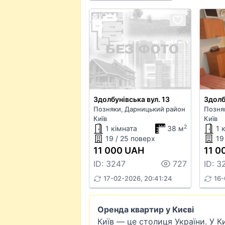
Здолбунівська вул. 13
Здолб
Позняки, Дарницький район
Позня
Київ
Київ
2
1 кімната
38 м
1 
19 / 25 поверх
19
11 000 UAH
11 0
ID: 3247
727
ID: 3
17-02-2026, 20:41:24
16-
Оренда квартир у Києві
Київ — це столиця України. У К