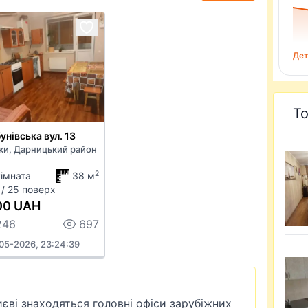
Дет
То
унівська вул. 13
ки, Дарницький район
2
кімната
38 м
 / 25 поверх
00 UAH
246
697
05-2026, 23:24:39
иєві знаходяться головні офіси зарубіжних