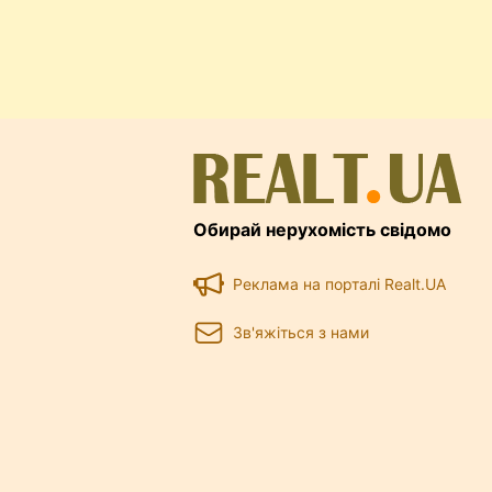
власником угоду та укласти її. 
укладання договору посередник
у який спосіб для вас буде кр
нещодавно опублікували статт
тих, хто планує винайняти ква
почитати теми у нас на
форумі
Обирай нерухомість свідомо
Реклама на порталі Realt.UA
Зв'яжіться з нами