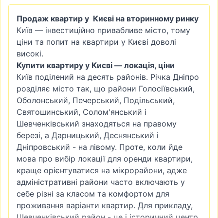
Продаж квартир у Києві на вторинному ринку
Київ — інвестиційно привабливе місто, тому
ціни та попит на квартири у Києві доволі
високі.
Купити квартиру у Києві — локація, ціни
Київ поділений на десять районів. Річка Дніпро
розділяє місто так, що райони
Голосіївський
,
Оболонський
,
Печерський
, Подільський,
Святошинський
,
Солом'янський
і
Шевченківський знаходяться на правому
березі, а
Дарницький
, Деснянський і
Дніпровський - на лівому. Проте, коли йде
мова про вибір локації для оренди квартири,
краще орієнтуватися на мікрорайони, адже
адміністративні райони часто включають у
себе різні за класом та комфортом для
проживання варіанти квартир. Для прикладу,
Шевченківський район - це і історичний центр