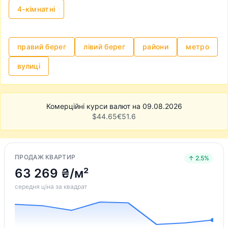
чи в порядку всі документи на квартиру,
4-кімнатні
узгодити всі нюанси із власником та
нотаріусом і провести угоду. Однак,
зазначимо, що це може бути доволі клопітким
правий берег
лівий берег
райони
метро
та нервовим процесом.
вулиці
Комерційні курси валют на 09.08.2026
$
44.65
€
51.6
ПРОДАЖ КВАРТИР
↑ 2.5%
63 269 ₴/м²
середня ціна за квадрат