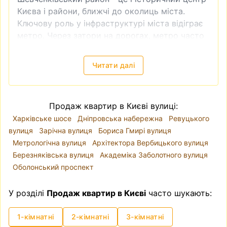
Києва і райони, ближчі до околиць міста.
Ключову роль у інфраструктурі міста відіграє
метро. Через затори на дорогах, метро часто
є доволі зручним видом транспорту. Тому
квартира біля метро завжди буде більш
Читати далі
привабливою як в інвестиційному плані
(наприклад, якщо ви плануєте купити
квартиру для подальшої здачі в оренду), так і
Продаж квартир в Києві вулиці:
для власного проживання.
Харківське шосе
Дніпровська набережна
Ревуцького
Продаж квартири без посередників недорого
вулиця
Зарічна вулиця
Бориса Гмирі вулиця
Таке питання виникає доволі часто —
купити
Метрологічна вулиця
Архітектора Вербицького вулиця
квартиру без посередника
. І справді - чи
Березняківська вулиця
Академіка Заболотного вулиця
потрібен ріелтер, для чого сплачувати
Оболонський проспект
додаткові кошти? Приблизно схожого плану
питання виникає, коли робиш ремонт - а чи
У розділі
Продаж квартир в Києві
часто шукають:
потрібен дизайнер? Ви можете самостійно
знайти квартиру, яка підходить вам за усіма
1-кімнатні
2-кімнатні
3-кімнатні
критеріями і яку пропонує власник, перевірити