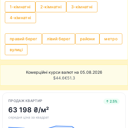
знайти квартиру, яка підходить вам за усіма
1-кімнатні
2-кімнатні
3-кімнатні
критеріями і яку пропонує власник, перевірити
чи в порядку всі документи на квартиру,
4-кімнатні
узгодити всі нюанси із власником та
нотаріусом і провести угоду. Однак,
зазначимо, що це може бути доволі клопітким
правий берег
лівий берег
райони
метро
та нервовим процесом.
вулиці
Комерційні курси валют на 05.08.2026
$
44.6
€
51.3
ПРОДАЖ КВАРТИР
↑ 2.5%
63 198 ₴/м²
середня ціна за квадрат