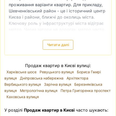
проживання варіанти квартир. Для прикладу,
Шевченківський район - це і історичний центр
Києва і райони, ближчі до околиць міста.
Ключову роль у інфраструктурі міста відіграє
метро. Через затори на дорогах, метро часто
є доволі зручним видом транспорту. Тому
квартира біля метро завжди буде більш
Читати далі
привабливою як в інвестиційному плані
(наприклад, якщо ви плануєте купити
квартиру для подальшої здачі в оренду), так і
Продаж квартир в Києві вулиці:
для власного проживання.
Харківське шосе
Ревуцького вулиця
Бориса Гмирі
Продаж квартири без посередників недорого
вулиця
Дніпровська набережна
Архітектора
Таке питання виникає доволі часто —
купити
Вербицького вулиця
Зарічна вулиця
Березняківська
квартиру без посередника
. І справді - чи
вулиця
Метрологічна вулиця
Петра Григоренка проспект
потрібен ріелтер, для чого сплачувати
Каховська вулиця
додаткові кошти? Приблизно схожого плану
питання виникає, коли робиш ремонт - а чи
У розділі
Продаж квартир в Києві
часто шукають:
потрібен дизайнер? Ви можете самостійно