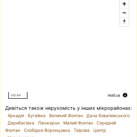
realt.ua
100 km
Дивіться також нерухомість у інших мікрорайонах:
Аркадія
Бугаївка
Великий Фонтан
Дача Ковалевського
Дерибасівка
Ланжерон
Малий Фонтан
Середній
Фонтан
Слобідка-Воронцовка
Таїрова
Центр