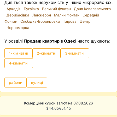
Дивіться також нерухомість у інших мікрорайонах:
Аркадія
Бугаївка
Великий Фонтан
Дача Ковалевського
Дерибасівка
Ланжерон
Малий Фонтан
Середній
Фонтан
Слобідка-Воронцовка
Таїрова
Центр
Чорноморка
У розділі
Продаж квартир в Одесі
часто шукають:
1-кімнатні
2-кімнатні
3-кімнатні
4-кімнатні
райони
вулиці
Комерційні курси валют на 07.08.2026
$
44.65
€
51.45