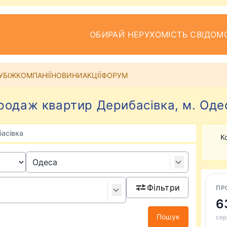
ОБИРАЙ НЕРУХОМІСТЬ СВІДОМ
УБІЖ
КОМПАНІЇ
НОВИНИ
АКЦІЇ
ФОРУМ
родаж квартир Дерибасівка, м. Оде
асівка
К
Фільтри
ПР
6
Пошук
сер