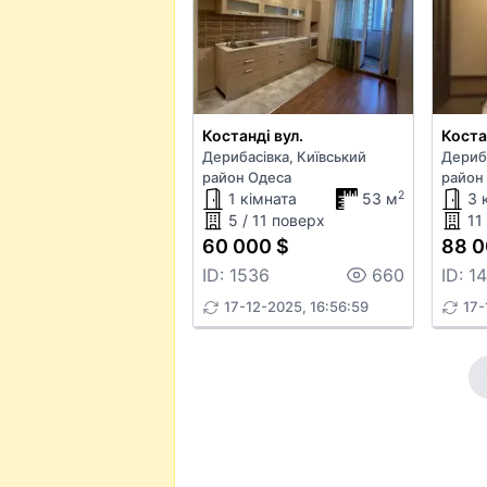
Костанді вул.
Коста
Дерибасівка, Київський
Дериба
район Одеса
район
2
1 кімната
53 м
3 
5 / 11 поверх
11
60 000 $
88 0
ID: 1536
660
ID: 1
17-12-2025, 16:56:59
17-