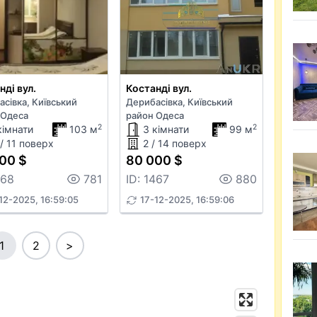
нді вул.
Костанді вул.
сівка, Київський
Дерибасівка, Київський
 Одеса
район Одеса
2
2
кімнати
103 м
3 кімнати
99 м
 / 11 поверх
2 / 14 поверх
00 $
80 000 $
468
781
ID: 1467
880
12-2025, 16:59:05
17-12-2025, 16:59:06
1
2
>