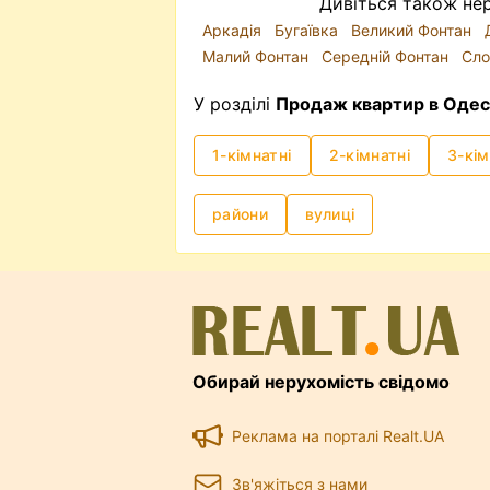
Дивіться також нер
Аркадія
Бугаївка
Великий Фонтан
Малий Фонтан
Середній Фонтан
Сло
У розділі
Продаж квартир в Одес
1-кімнатні
2-кімнатні
3-кім
райони
вулиці
Обирай нерухомість свідомо
Реклама на порталі Realt.UA
Зв'яжіться з нами