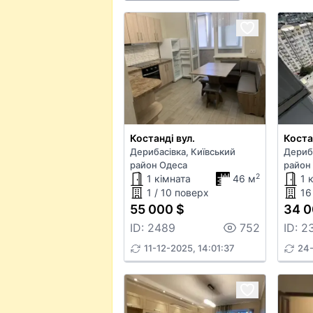
Костанді вул.
Коста
Дерибасівка, Київський
Дериба
район Одеса
район
2
1 кімната
46 м
1 
1 / 10 поверх
16
55 000 $
34 0
ID: 2489
752
ID: 2
11-12-2025, 14:01:37
24-