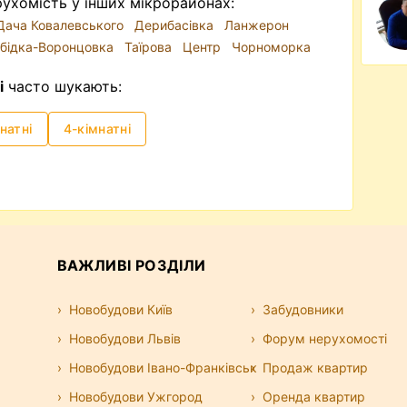
ухомість у інших мікрорайонах:
Дача Ковалевського
Дерибасівка
Ланжерон
бідка-Воронцовка
Таїрова
Центр
Чорноморка
і
часто шукають:
натні
4-кімнатні
ВАЖЛИВІ РОЗДІЛИ
Новобудови Київ
Забудовники
Новобудови Львів
Форум нерухомості
Новобудови Івано-Франківськ
Продаж квартир
Новобудови Ужгород
Оренда квартир