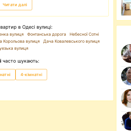
Читати далі
артир в Одесі вулиці:
енка вулиця
Фонтанська дорога
Небесної Сотні
а Корольова вулиця
Дача Ковалевського вулиця
уезька вулиця
і
часто шукають:
натні
4-кімнатні