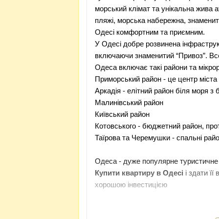
морський клімат та унікальна жива а
пляжі, морська набережна, знамени
Одесі комфортним та приємним.
У Одесі добре розвинена інфраструкт
включаючи знаменитий “Привоз”. Все
Одеса включає такі райони та мікро
Приморський район
- це центр міста
Аркадія
- елітний район біля моря з
Малинівський район
Київський район
Котовського - бюджетний район, про
Таїрова та Черемушки - спальні рай
Одеса - дуже популярне туристичне м
Купити квартиру в Одесі
і здати її
хорошою інвестицією