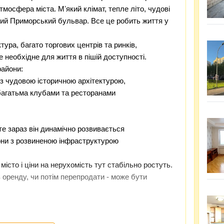
тмосфера міста. Мʼякий клімат, тепле літо, чудові
тий Приморський бульвар. Все це робить життя у
ура, багато торгових центрів та ринків,
 необхідне для життя в пішій доступності.
райони:
 з чудовою історичною архітектурою,
 багатьма клубами та ресторанами
те зараз він динамічно розвивається
они з розвиненою інфраструктурою
істо і ціни на нерухомість тут стабільно ростуть.
 в оренду, чи потім перепродати - може бути