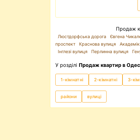
Продаж кв
Люстдорфська дорога
Євгена Чикал
проспект
Краснова вулиця
Академік
Інглезі вулиця
Перлинна вулиця
Ген
У розділі
Продаж квартир в Одес
1-кімнатні
2-кімнатні
3-кім
райони
вулиці