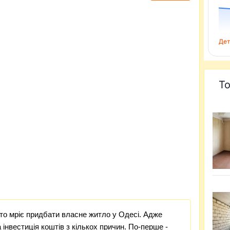
Дет
То
хто мріє придбати власне житло у Одесі. Адже
а інвестиція коштів з кількох причин. По-перше -