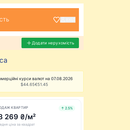
СТЬ
ВХІД
Додати нерухомість
еса
омерційні курси валют на 07.08.2026
$
44.65
€
51.45
ОДАЖ КВАРТИР
↑ 2.5%
3 269 ₴/м²
едня ціна за квадрат