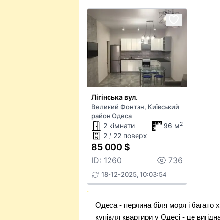
Лігінська вул.
Великий Фонтан, Київський
район Одеса
2
2 кімнати
96 м
2 / 22 поверх
85 000 $
ID: 1260
736
18-12-2025, 10:03:54
Одеса - перлина біля моря і багато 
купівля квартири у Одесі - це вигідн