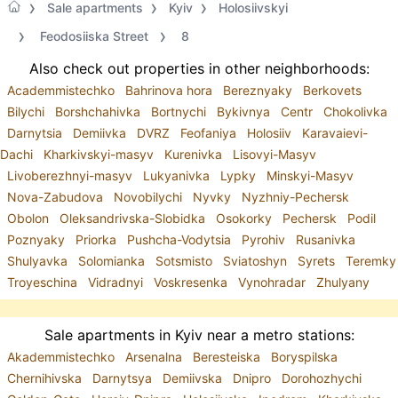
Sale apartments
Kyiv
Holosiivskyi
Feodosiiska Street
8
Also check out properties in other neighborhoods:
Academmistechko
Bahrinova hora
Bereznyaky
Berkovets
Bilychi
Borshchahivka
Bortnychi
Bykivnya
Centr
Chokolivka
Darnytsia
Demiivka
DVRZ
Feofaniya
Holosiiv
Karavaievi-
Dachi
Kharkivskyi-masyv
Kurenivka
Lisovyi-Masyv
Livoberezhnyi-masyv
Lukyanivka
Lypky
Minskyi-Masyv
Nova-Zabudova
Novobilychi
Nyvky
Nyzhniy-Pechersk
Obolon
Oleksandrivska-Slobidka
Osokorky
Pechersk
Podil
Poznyaky
Priorka
Pushcha-Vodytsia
Pyrohiv
Rusanivka
Shulyavka
Solomianka
Sotsmisto
Sviatoshyn
Syrets
Teremky
Troyeschina
Vidradnyi
Voskresenka
Vynohradar
Zhulyany
Sale apartments in Kyiv near a metro stations:
Akademmistechko
Arsenalna
Beresteiska
Boryspilska
Chernihivska
Darnytsya
Demiivska
Dnipro
Dorohozhychi