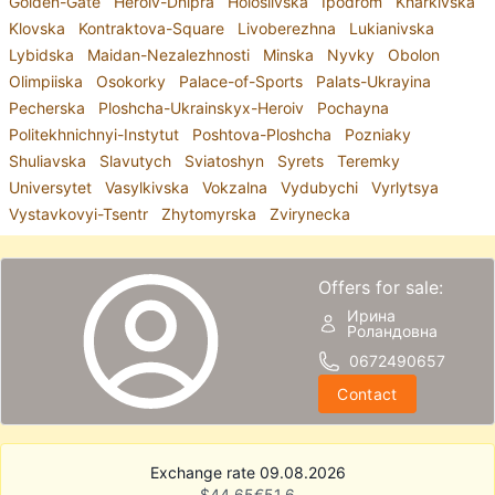
Golden-Gate
Heroiv-Dnipra
Holosiivska
Ipodrom
Kharkivska
Klovska
Kontraktova-Square
Livoberezhna
Lukianivska
Lybidska
Maidan-Nezalezhnosti
Minska
Nyvky
Obolon
Olimpiiska
Osokorky
Palace-of-Sports
Palats-Ukrayina
Pecherska
Ploshcha-Ukrainskyx-Heroiv
Pochayna
Politekhnichnyi-Instytut
Poshtova-Ploshcha
Pozniaky
Shuliavska
Slavutych
Sviatoshyn
Syrets
Teremky
Universytet
Vasylkivska
Vokzalna
Vydubychi
Vyrlytsya
Vystavkovyi-Tsentr
Zhytomyrska
Zvirynecka
Offers for sale:
Ирина
Роландовна
0672490657
Contact
Exchange rate 09.08.2026
$
44.65
€
51.6