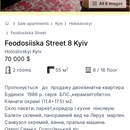
All 8 images
Sale apartments
Kyiv
Holosiivskyi
Feodosiiska Street
Feodosiiska Street 8 Kyiv
Holosiivskyi Kyiv
70 000 $
2
2 rooms
55 м
8 / 16 floor
Пропонується до продажу двокімнатна квартира
Будинок 1986 р. серія БПС.,керамзитобетон.
Кімнати окремі (11.4+17.5) м2.
Скло пакети, паркет,коридор і кухня лінолеум.
Балкон склений, панорамний вид на Леруа марлен.
Санвузол окремий, ванна, пральна машина.
Озеро Глинка, Голосіївський ліс.