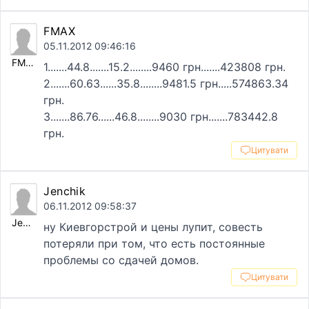
FMAX
05.11.2012 09:46:16
FMAX
1.......44.8.......15.2........9460 грн.......423808 грн.
2.......60.63......35.8........9481.5 грн.....574863.34
грн.
3.......86.76......46.8........9030 грн.......783442.8
грн.
Цитувати
Jenchik
06.11.2012 09:58:37
Jenchik
ну Киевгорстрой и цены лупит, совесть
потеряли при том, что есть постоянные
проблемы со сдачей домов.
Цитувати