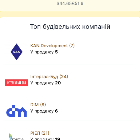
$
44.65
€
51.6
Топ будівельних компаній
KAN Development (7)
У продажу
5
Інтергал-Буд (24)
У продажу
20
DIM (8)
У продажу
6
РІЕЛ (21)
У продажу
19