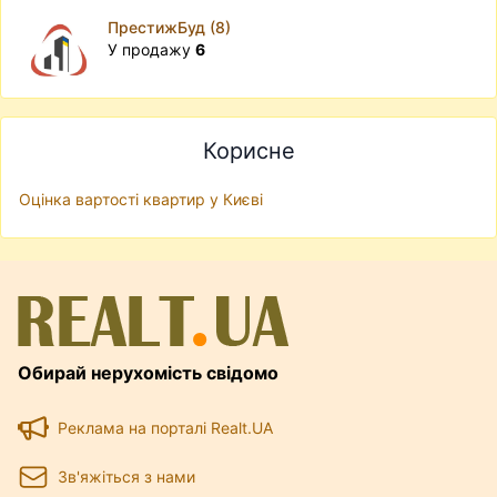
ПрестижБуд (8)
У продажу
6
Корисне
Оцінка вартості квартир у Києві
Обирай нерухомість свідомо
Реклама на порталі Realt.UA
Зв'яжіться з нами