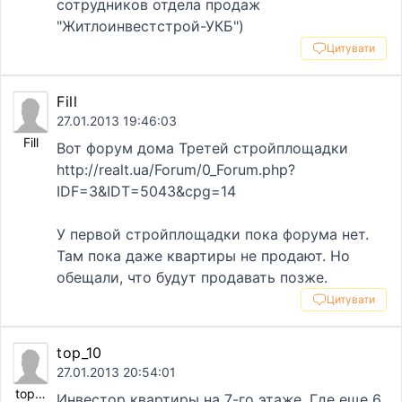
сотрудников отдела продаж
"Житлоинвестстрой-УКБ")
Цитувати
Fill
27.01.2013 19:46:03
Fill
Вот форум дома Третей стройплощадки
http://realt.ua/Forum/0_Forum.php?
IDF=3&IDT=5043&cpg=14
У первой стройплощадки пока форума нет.
Там пока даже квартиры не продают. Но
обещали, что будут продавать позже.
Цитувати
top_10
27.01.2013 20:54:01
top_10
Инвестор квартиры на 7-го этаже. Где еще 6