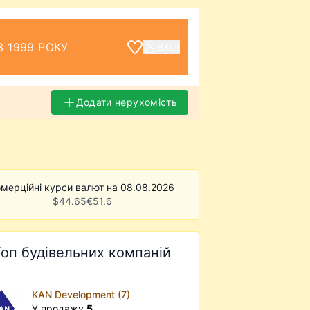
З 1999 РОКУ
ВХІД
Додати нерухомість
мерційні курси валют на 08.08.2026
$
44.65
€
51.6
Топ будівельних компаній
KAN Development (7)
У продажу
5