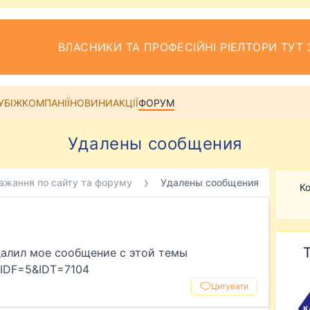
ВЛАСНИКИ ТА ПРОФЕСІЙНІ РІЕЛТОРИ ТУТ 
УБІЖ
КОМПАНІЇ
НОВИНИ
АКЦІЇ
ФОРУМ
Удалены сообщения
ажання по сайту та форуму
Удалены сообщения
Ко
далил мое сообщение с этой темы
p?IDF=5&IDT=7104
Цитувати